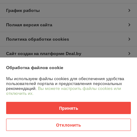
График работы
Полная версия сайта
Политика обработки cookies
Сайт создан на платформе Deal.by
Обработка файлов cookie
Информация для покупателя
Мы используем файлы cookies для обеспечения удобства
Индивидуальный предприниматель:
Индивидуальный Предприматель
пользователей портала и предоставления персональных
Колонович Сергей Алексеевич
рекомендаций.
Вы можете настроить файлы cookies или
Гродненская обл., Новогрудский р-н, г. Новогрудок, ул.Тельмана. 14
отключить их.
Регистрационный номер ЕГР: 591628947
Принять
УНП: 591628947
Регистрационный орган: Новогрудский райисполком
Отклонить
Дата регистрации компании: 23.06.2026